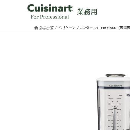
コ
ナ
ン
ビ
テ
ゲ
ン
ー
製品一覧
ハリケーンブレンダー CBT-PRO1500-J(容器容量
ツ
シ
へ
ョ
ス
ン
キ
に
ッ
移
プ
動