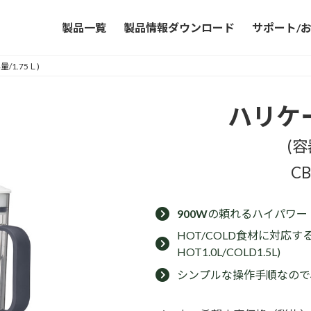
製品一覧
製品情報ダウンロード
サポート/
/1.75Ｌ)
ハリケ
(容
CB
900W
の頼れるハイパワー
HOT/COLD食材に対応す
HOT1.0L/COLD1.5L)
シンプルな操作手順なので