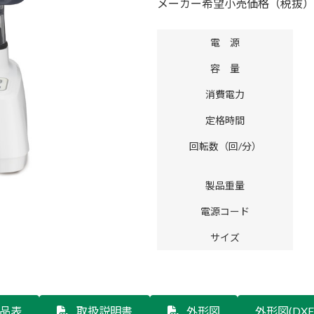
メーカー希望小売価格（税抜）
電 源
容 量
消費電力
定格時間
回転数（回/分）
製品重量
電源コード
サイズ
品表
取扱説明書
外形図
外形図(DXF