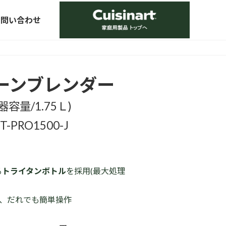
グ
ル
お問い合わせ
ー
プ
リ
ン
ーンブレンダー
ク
器容量/1.75Ｌ)
T-PRO1500-J
る
トライタンボトル
を採用(最大処理
、だれでも簡単操作