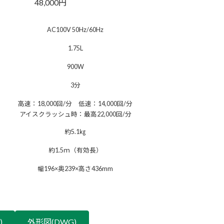
48,000円
AC100V 50Hz/60Hz
1.75L
900W
3分
高速：18,000回/分 低速：14,000回/分
アイスクラッシュ時：最高22,000回/分
約5.1㎏
約1.5ｍ（有効長）
幅196×奥239×高さ436mm
)
外形図(DWG)