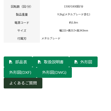
回転数（回/分）
1500/1800回/分
製品重量
9.2kg(メタルブレード含む)
電源コード
約1.8ｍ
サイズ
幅221×奥315×高343mm
付属刃
メタルブレード
部品表
取扱説明書
外形図
外形図(DXF)
外形図(DWG)
よくあるご質問