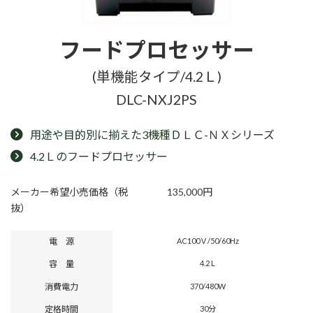
フードプロセッサー
(単機能タイプ/4.2Ｌ)
DLC-NXJ2PS
用途や目的別に揃えた3機種ＤＬＣ-ＮＸシリーズ
4.2Ｌのフードプロセッサー
メーカー希望小売価格（税
135,000円
抜）
電 源
AC100Ｖ/50/60Hz
容 量
4.2 L
消費電力
370/480W
定格時間
30分